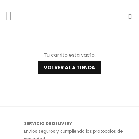
Skip
to
content
Tu carrito está vacío.
VOLVER A LA TIENDA
SERVICIO DE DELIVERY
Envíos seguros y cumpliendo los protocolos de