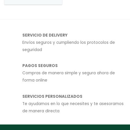
Este
elegir
producto
en
tiene
la
múltiples
página
variantes.
de
Las
SERVICIO DE DELIVERY
producto
opciones
Envíos seguros y cumpliendo los protocolos de
se
seguridad
pueden
elegir
en
PAGOS SEGUROS
la
Compras de manera simple y segura ahora de
página
forma online
de
producto
SERVICIOS PERSONALIZADOS
Te ayudamos en lo que necesites y te asesoramos
de manera directa