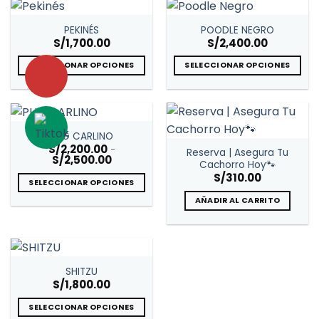
tiene
tiene
múltiples
múltiples
PEKINÉS
POODLE NEGRO
variantes.
variantes.
S/
1,700.00
S/
2,400.00
Las
Las
opciones
opciones
SELECCIONAR OPCIONES
SELECCIONAR OPCIONES
se
se
Este
Este
pueden
pueden
producto
producto
elegir
elegir
tiene
tiene
en
en
múltiples
múltiples
PUG CARLINO
la
la
variantes.
variantes.
S/
2,200.00
-
Reserva | Asegura Tu
página
página
Las
Las
Rango
S/
2,500.00
Cachorro Hoy🐾
de
de
de
opciones
opciones
precios:
S/
310.00
SELECCIONAR OPCIONES
producto
producto
desde
se
se
S/2,200.00
Este
pueden
pueden
AÑADIR AL CARRITO
hasta
S/2,500.00
producto
elegir
elegir
tiene
en
en
múltiples
la
la
variantes.
página
página
SHITZU
Las
de
de
S/
1,800.00
opciones
producto
producto
se
SELECCIONAR OPCIONES
pueden