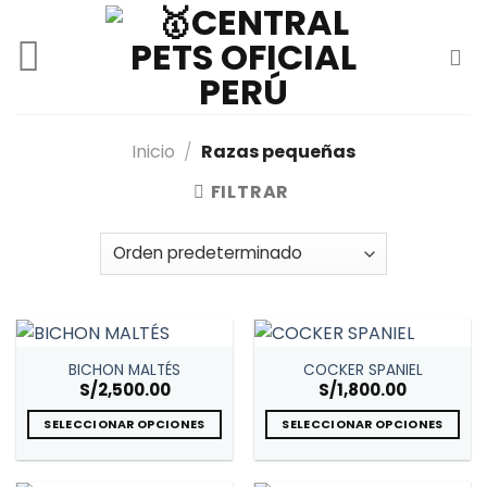
Skip
to
content
Inicio
/
Razas pequeñas
FILTRAR
BICHON MALTÉS
COCKER SPANIEL
S/
2,500.00
S/
1,800.00
SELECCIONAR OPCIONES
SELECCIONAR OPCIONES
Este
Este
producto
producto