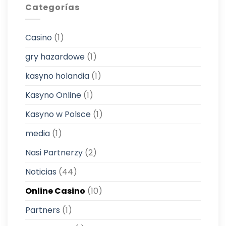
Categorías
Casino
(1)
gry hazardowe
(1)
kasyno holandia
(1)
Kasyno Online
(1)
Kasyno w Polsce
(1)
media
(1)
Nasi Partnerzy
(2)
Noticias
(44)
Online Casino
(10)
Partners
(1)