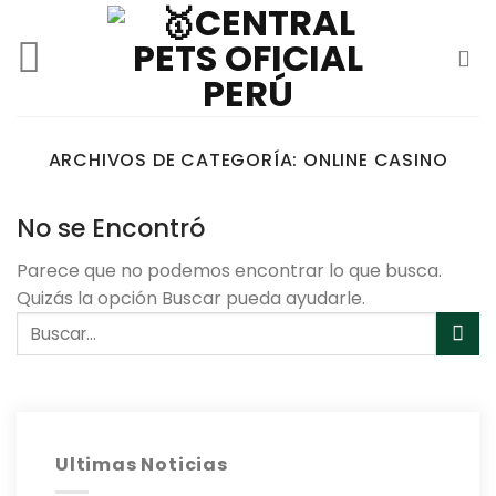
Skip
to
content
ARCHIVOS DE CATEGORÍA:
ONLINE CASINO
No se Encontró
Parece que no podemos encontrar lo que busca.
Quizás la opción Buscar pueda ayudarle.
Ultimas Noticias