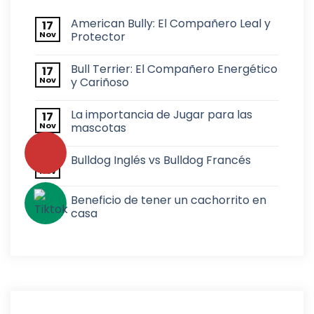
American Bully: El Compañero Leal y
17
Nov
Protector
Bull Terrier: El Compañero Energético
17
Nov
y Cariñoso
La importancia de Jugar para las
17
Nov
mascotas
Bulldog Inglés vs Bulldog Francés
17
Nov
Beneficio de tener un cachorrito en
17
Nov
casa