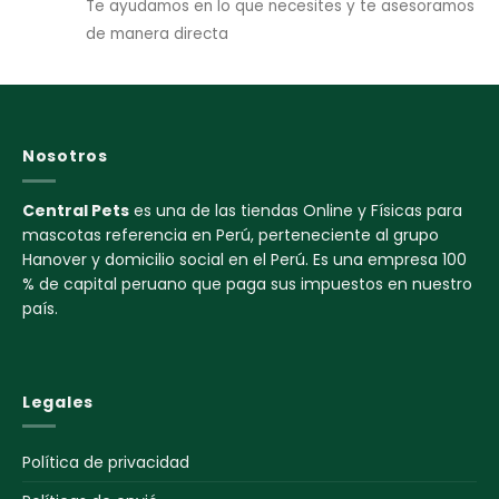
Te ayudamos en lo que necesites y te asesoramos
de manera directa
Nosotros
Central Pets
es una de las tiendas Online y Físicas para
mascotas referencia en Perú, perteneciente al grupo
Hanover y domicilio social en el Perú. Es una empresa 100
% de capital peruano que paga sus impuestos en nuestro
país.
Legales
Política de privacidad