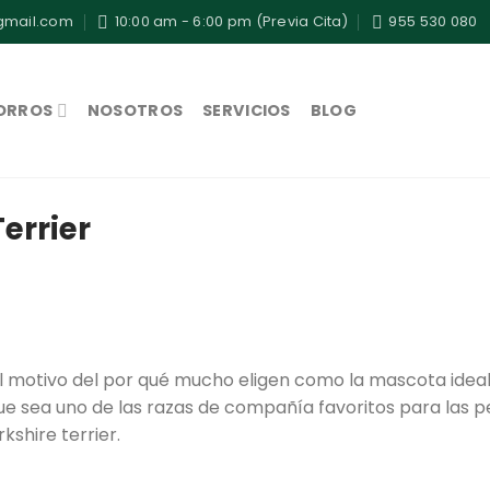
gmail.com
10:00 am - 6:00 pm (Previa Cita)
955 530 080
ORROS
NOSOTROS
SERVICIOS
BLOG
errier
el motivo del por qué mucho eligen como la mascota ideal
 sea uno de las razas de compañía favoritos para las p
shire terrier.