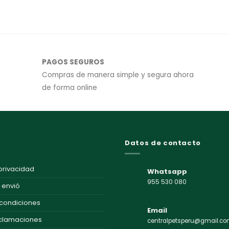
PAGOS SEGUROS
Compras de manera simple y segura ahora
de forma online
Datos de contacto
 privacidad
Whatsapp
955 530 080
e envió
 condiciones
Email
eclamaciones
centralpetsperu@gmail.c