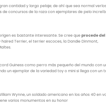
gran cantidad y largo pelaje; de ahí que sea normal verlo
s de concursos de la raza con ejemplares de pelo incre
u origen es bastante interesante. Se cree que
procede del
-haired Terrier, el terrier escoces, la Dandie Dinmont,
Maltes.
Record Guiness como perro más pequeño del mundo con u
o un ejemplar de la variedad toy o mini si llega con un
lliam Wynne, un soldado americano en los años 40 en va
iene varios monumentos en su honor