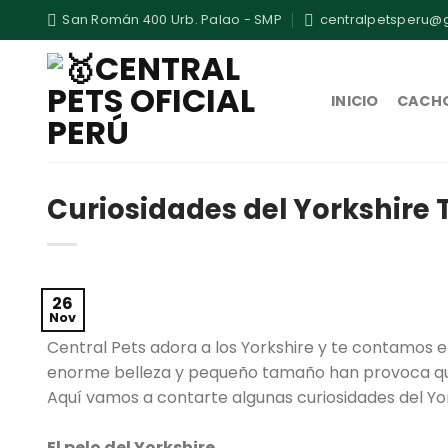
Skip
San Román 400 Urb. Palao - SMP
centralpetsperu@
to
content
INICIO
CACH
Curiosidades del Yorkshire T
26
Nov
Central Pets adora a los Yorkshire y te contamos 
enorme belleza y pequeño tamaño han provoca que
Aquí vamos a contarte algunas curiosidades del York
El pelo del Yorkshire