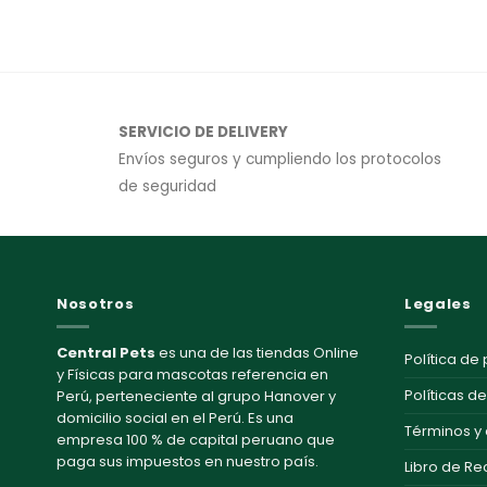
SERVICIO DE DELIVERY
Envíos seguros y cumpliendo los protocolos
de seguridad
Nosotros
Legales
Central Pets
es una de las tiendas Online
Política de
y Físicas para mascotas referencia en
Políticas d
Perú, perteneciente al grupo Hanover y
domicilio social en el Perú. Es una
Términos y
empresa 100 % de capital peruano que
paga sus impuestos en nuestro país.
Libro de R