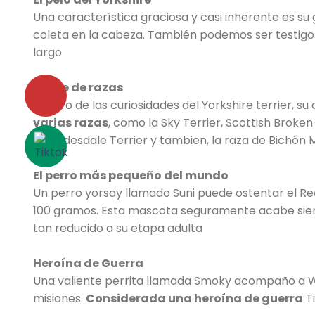
Una característica graciosa y casi inherente es su 
coleta en la cabeza. También podemos ser testigo
largo
Cruce de razas
Dentro de las curiosidades del Yorkshire terrier, s
varias razas
, como la Sky Terrier, Scottish Broken
la Clydesdale Terrier y tambien, la raza de Bichón 
El perro más pequeño del mundo
Un perro yorsay llamado Suni puede ostentar el 
100 gramos. Esta mascota seguramente acabe siend
tan reducido a su etapa adulta
Heroína de Guerra
Una valiente perrita llamada Smoky acompaño a Wi
misiones.
Considerada una heroína de guerra
T