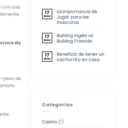
s con una
La importancia de
17
íblemente
Nov
Jugar para las
mascotas
Bulldog Inglés vs
17
Nov
Bulldog Francés
 cruce de
Beneficio de tener un
17
Nov
cachorrito en casa
n peso de
 tamaño
Categorías
rias
Casino
(1)